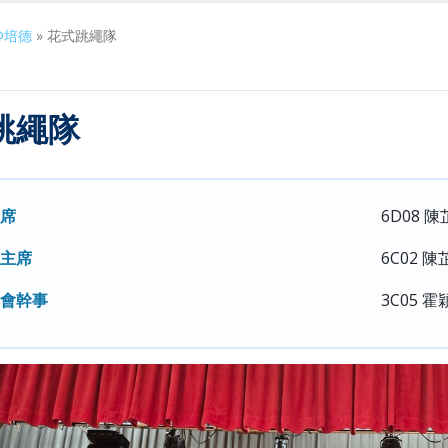
@培德
»
花式跳繩隊
跳繩隊
席
6D08 
主席
6C02 陳
會幹事
3C05 霍