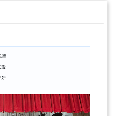
陳芷望
芷愛
穎妍