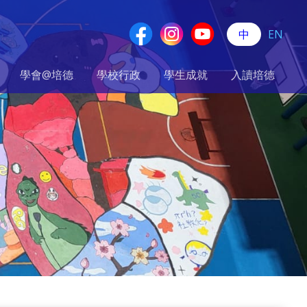
中
EN
學會@培德
學校行政
學生成就
入讀培德