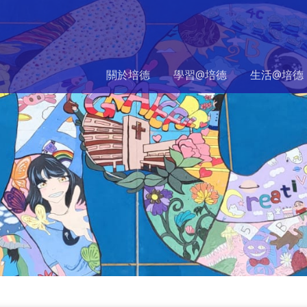
關於培德
學習@培德
生活@培德