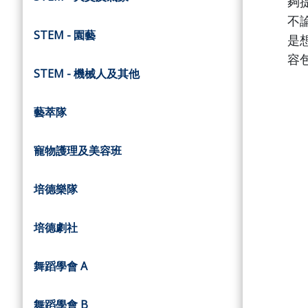
夠
不
STEM - 園藝
是
容
STEM - 機械人及其他
藝萃隊
寵物護理及美容班
培德樂隊
培德劇社
舞蹈學會 A
舞蹈學會 B