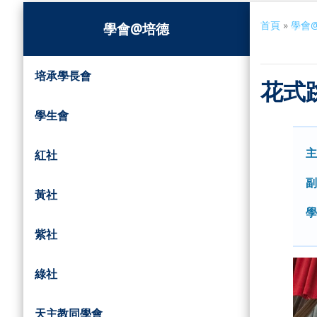
首頁
»
學會
學會@培德
培承學長會
花式
學生會
主
紅社
副
黃社
學
紫社
綠社
天主教同學會