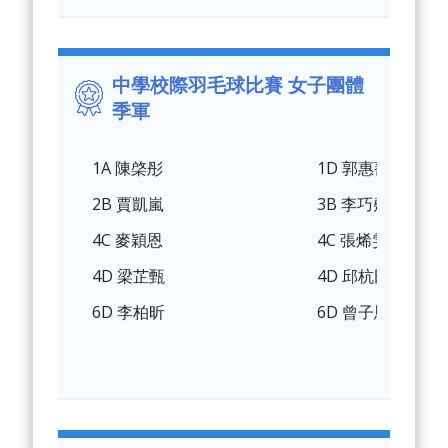
中學校際羽毛球比賽 女子團體
季軍
1A 陳棨彤
1D 郭惠蕎
2B 賈凱嵐
3B 李巧翹
4C 麥穎恩
4C 張烯雯
4D 梁芷甄
4D 邱杭田
6D 李柏昕
6D 曾子恩