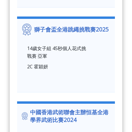
獅子會盃全港跳繩挑戰賽2025
14歲女子組 45秒個人花式挑
戰賽 亞軍
2C 霍穎妍
中國香港武術聯會主辦恒基全港
學界武術比賽2024