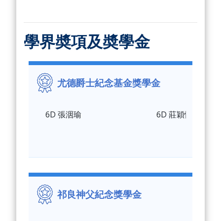
學界奬項及奬學金
尤德爵士紀念基金獎學金
6D 張洇瑜
6D 莊穎怡
祁良神父紀念獎學金