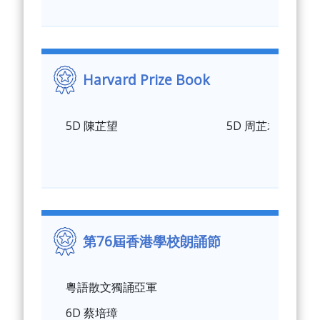
Harvard Prize Book
5D 陳芷望
5D 周芷君
第76屆香港學校朗誦節
粵語散文獨誦亞軍
6D 蔡培璋