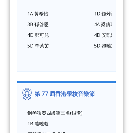
1A 黃希怡
1D 鍾焯而
3B 孫啓恩
4A 梁倩瑜
4D 鄭可兒
4D 安凱莉
5D 李紫茵
5D 黎曉㯋
第 77 屆香港學校音樂節
鋼琴獨奏四級第三名(銀獎)
1B 蕭曉璇