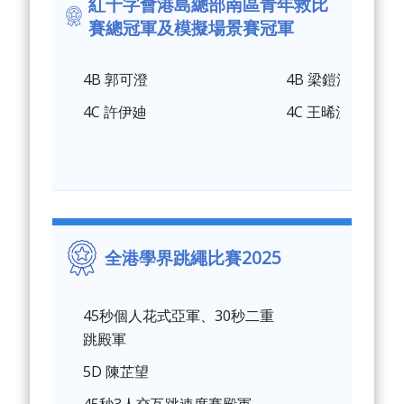
紅十字會港島總部南區青年救比
賽總冠軍及模擬場景賽冠軍
4B 郭可澄
4B 梁鎧潼
4C 許伊廸
4C 王晞漫
全港學界跳繩比賽2025
45秒個人花式亞軍、30秒二重
跳殿軍
5D 陳芷望