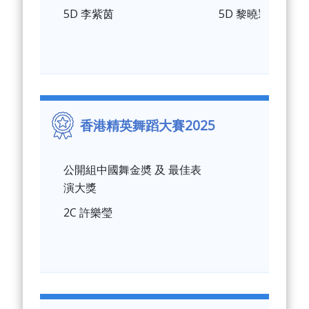
5D 李紫茵
5D 黎曉㯋
香港精英舞蹈大賽2025
公開組中國舞金奬 及 最佳表
演大獎
2C 許樂瑩