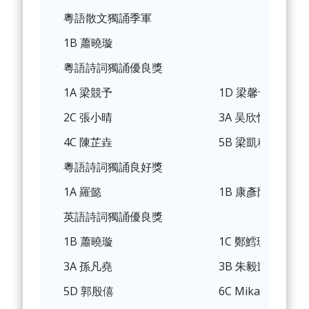
粵語散文獨誦季軍
1B 蕭曉璇
粵語詩詞獨誦優良獎
1A 梁競予
1D 梁馨予
2C 張小晴
3A 吴欣怡
4C 陳芷垚
5B 梁凱程
粵語詩詞獨誦良好獎
1A 羅懿
1B 康彥陶
英語詩詞獨誦優良獎
1B 蕭曉璇
1C 鄭鱈珊
3A 孫凡堯
3B 朱毅凱
5D 郭殷僖
6C Mika