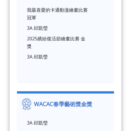
我最喜愛的卡通動漫繪畫比賽
冠軍
3A 邱凱瑩
2025繽紛復活節繪畫比賽 金
獎
3A 邱凱瑩
WACAC春季藝術獎金獎
3A 邱凱瑩