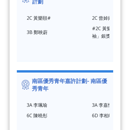
計劃
2C 黃樂頤#
2C 曾婥婷
#2C 黃樂頤 獲
3B 鄭映蔚
袖」銀獎
南區優秀青年嘉許計劃- 南區優
秀青年
3A 李珮瑜
3A 李嘉恬
6C 陳曉彤
6D 李柏昕