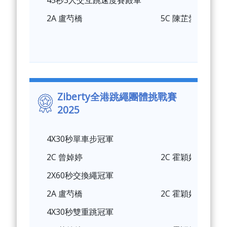
45秒3人交互跳速度賽殿軍
2A 盧芍橋
5C 陳芷愛
Ziberty全港跳繩團體挑戰賽
2025
4X30秒單車步冠軍
2C 曾婥婷
2C 霍穎妍
⁠⁠2X60秒交換繩冠軍
2A 盧芍橋
2C 霍穎妍
4X30秒雙重跳冠軍