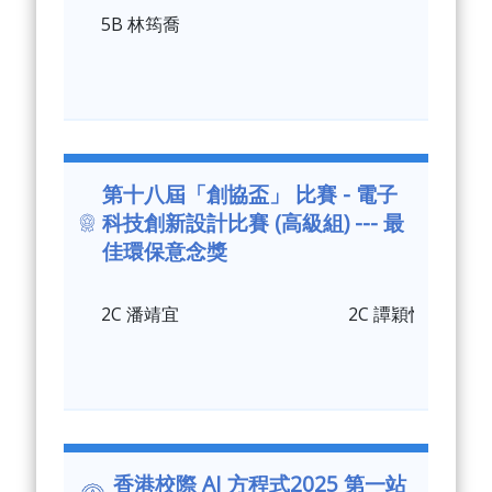
5B 林筠喬
第十八屆「創協盃」 比賽 - 電子
科技創新設計比賽 (高級組) --- 最
佳環保意念獎
2C 潘靖宜
2C 譚穎怡
香港校際 AI 方程式2025 第一站