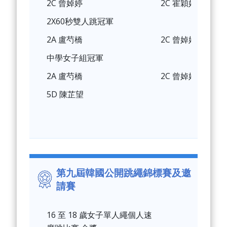
2C 曾婥婷
2C 霍穎妍
2X60秒雙人跳冠軍
2A 盧芍橋
2C 曾婥婷
中學女子組冠軍
2A 盧芍橋
2C 曾婥婷
5D 陳芷望
第九屆韓國公開跳繩錦標賽及邀
請賽
16 至 18 歲女子單人繩個人速