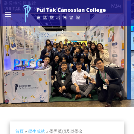
首頁
»
學生成就
»
學界奬項及奬學金