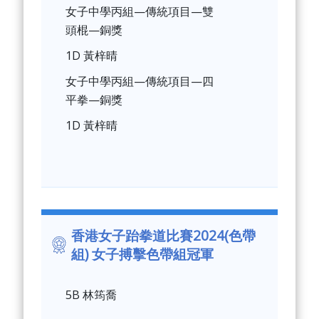
女子中學丙組—傳統項目—雙
頭棍—銅獎
1D 黃梓晴
女子中學丙組—傳統項目—四
平拳—銅獎
1D 黃梓晴
香港女子跆拳道比賽2024(色帶
組) 女子搏擊色帶組冠軍
5B 林筠喬