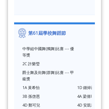
第61屆學校舞蹈節
中學組中國舞(獨舞)比賽 --- 優
等獎
2C 許樂瑩
爵士舞及街舞(群舞)比賽 --- 甲
級獎
1A 黃希怡
1D 鍾焯而
3B 孫啓恩
4A 梁倩瑜
4D 鄭可兒
4D 安凱莉