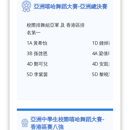
亞洲嘻哈舞蹈大賽-亞洲總決賽
校際排舞組亞軍 及 香港區排
名第一
1A 黃希怡
1D 鍾焯而
3B 孫啓恩
4A 梁倩瑜
4D 鄭可兒
4D 安凱莉
5D 李紫茵
5D 黎曉㯋
亞洲中學生校際嘻哈舞蹈大賽-
香港區賽八強