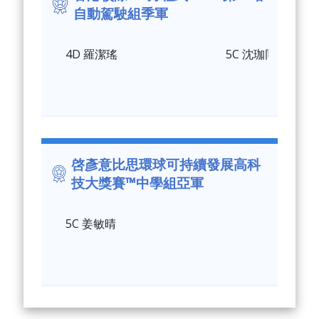
自動駕駛組季軍
4D 羅潔瑤
5C 沈珈同
啓彥意比思環球可持續發展高科
技大獎賽™中學組亞軍
5C 姜敏晴