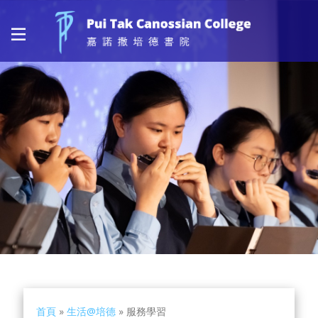
首頁
»
生活@培德
»
服務學習