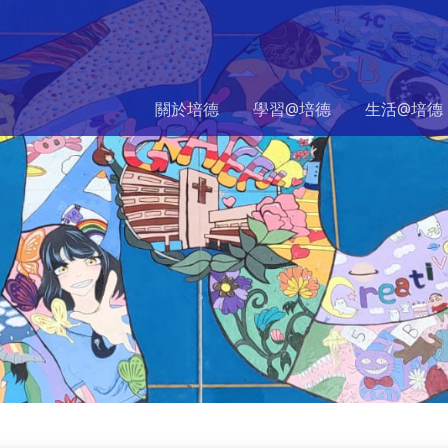
關於培德
學習@培德
生活@培德