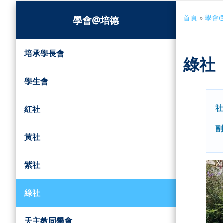
首頁
»
學會
學會@培德
培承學長會
綠社
學生會
社
紅社
副
黃社
紫社
綠社
天主教同學會