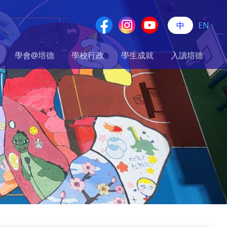
中
EN
學會@培德
學校行政
學生成就
入讀培德