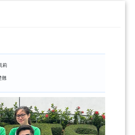
安凱莉
楚翹