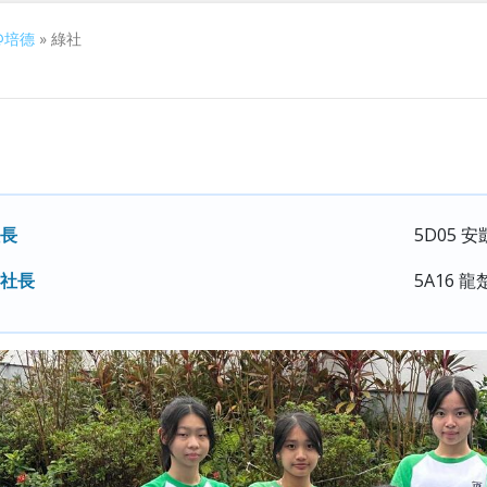
@培德
»
綠社
長
5D05 
社長
5A16 龍