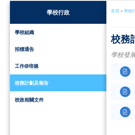
首頁
»
學校
學校行政
學校組織
校務
招標通告
學校發
工作@培德

校務計劃及報告

校政相關文件
