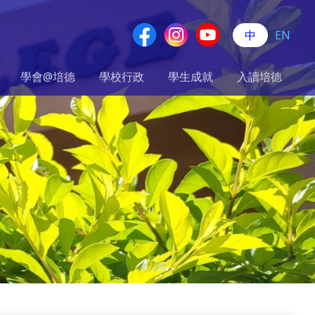
中
EN
學會@培德
學校行政
學生成就
入讀培德