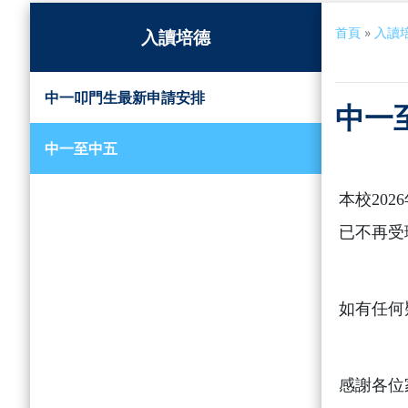
首頁
»
入讀
入讀培德
中一叩門生最新申請安排
中一
中一至中五
本校20
已不再受
如有任何
感謝各位