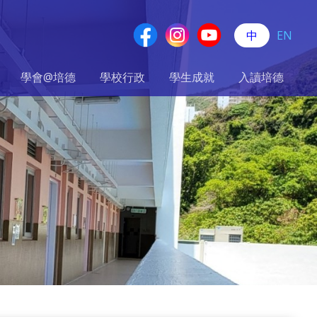
中
EN
學會@培德
學校行政
學生成就
入讀培德