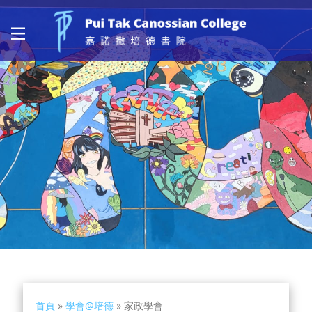
首頁
»
學會@培德
»
家政學會