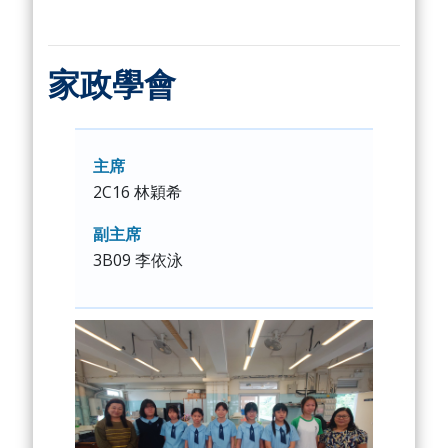
家政學會
主席
2C16 林穎希
副主席
3B09 李依泳