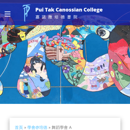
首頁
»
學會@培德
»
舞蹈學會 A