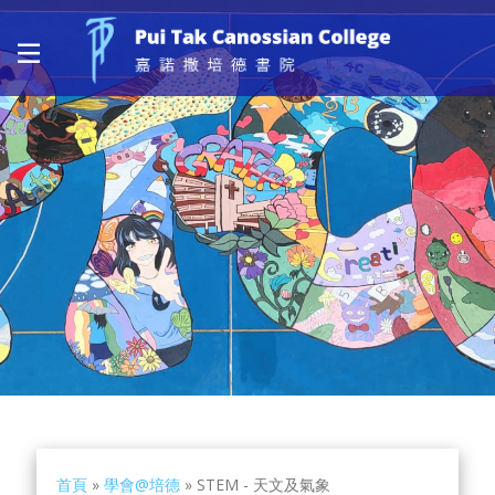
首頁
»
學會@培德
»
STEM - 天文及氣象