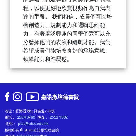
程，以便更好地欣賞視頻作為自我表
達的手段。 我們相信，成員們可以培
養創造力、規劃能力和邏輯思維能
力。有著廣泛興趣的同學們還可以充
分發揮他們的表演和編劇才能。我們
希望成員們能培養良好的承諾意識、
領導能力和歸屬感。
嘉諾撒培德書院
地址：香港香港仔貝璐道200號
電話：
2554 0780
傳真：
2552 1802
電郵：
ptcc@ptcc.edu.hk
版權所有 © 2026
嘉諾撒培德書院