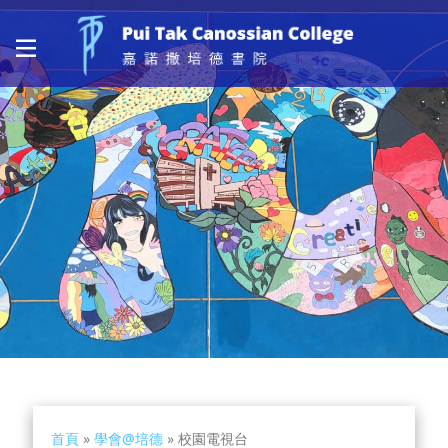
首頁
»
學會@培德
»
校園電視台