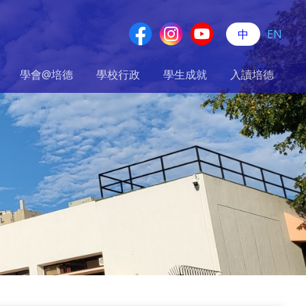
中
EN
學會@培德
學校行政
學生成就
入讀培德