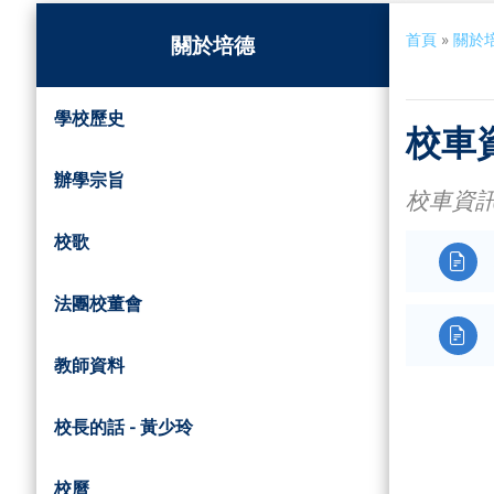
首頁
»
關於
關於培德
學校歷史
校車
辦學宗旨
校車資
校歌

法團校董會

教師資料
校長的話 - 黃少玲
校曆