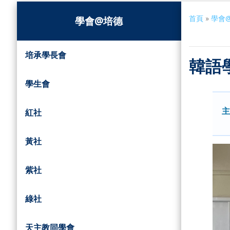
首頁
»
學會
學會@培德
培承學長會
韓語
學生會
主
紅社
黃社
紫社
綠社
天主教同學會