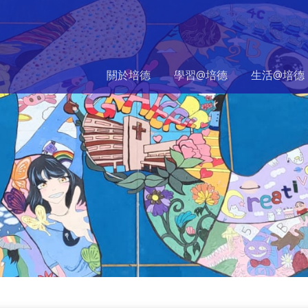
關於培德
學習@培德
生活@培德