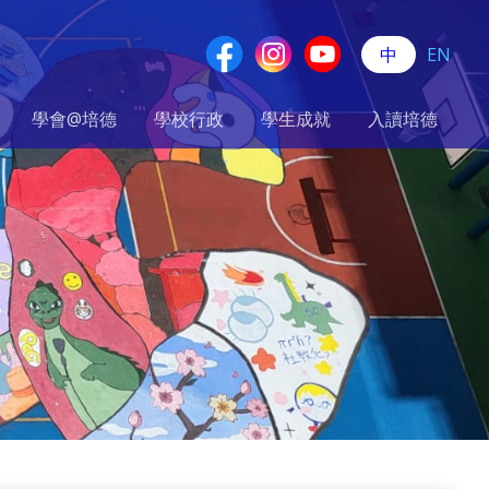
中
EN
學會@培德
學校行政
學生成就
入讀培德