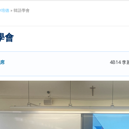
@培德
»
韓語學會
學會
席
4B14 