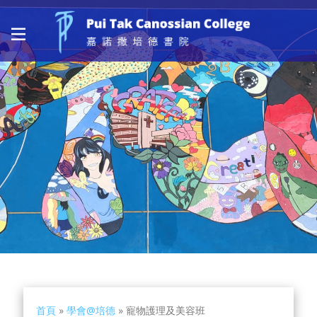
首頁
»
學會@培德
»
寵物護理及美容班