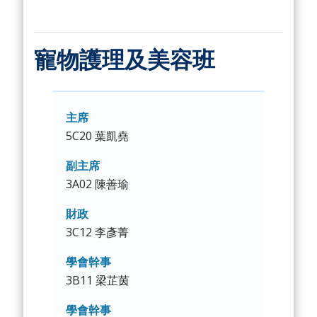
寵物護理及美容班
主席
5C20 葉凱堯
副主席
3A02 陳善瑜
財政
3C12 李彥菁
學會幹事
3B11 梁芷茵
學會幹事