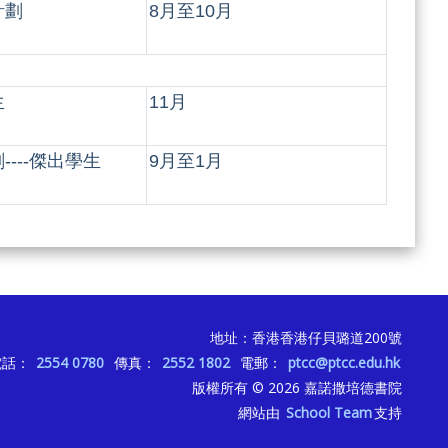
計劃
8月至10月
生
11月
---傑出學生
9月至1月
地址：香港香港仔貝璐道200號
電話：
2554 0780
傳真：
2552 1802
電郵：
ptcc@ptcc.edu.hk
版權所有 © 2026
嘉諾撒培德書院
網站由
School Team
支持