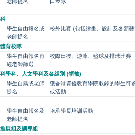
老師提名
口琴隊
科
學生自由報名或
校外比賽 (包括繪畫、設計及各類藝
老師提名
體育校隊
學生自由報名再
校際田徑、游泳、籃球及排球比賽
經老師篩選
科學科、人文學科及各組別 (領袖)
學生自薦或老師
獲香港資優教育學院取錄的學生可
提名
或活動
學生自由報名及
培承學長培訓活動
老師提名
推展組及訓導組