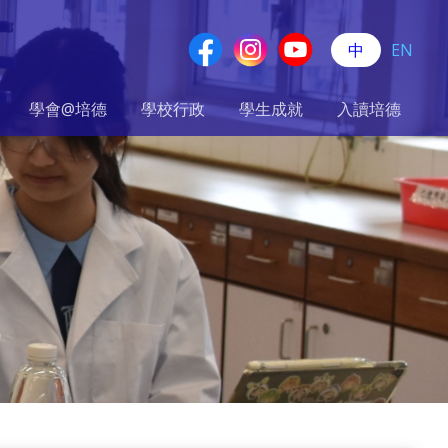
中
EN
學會@培德
學校行政
學生成就
入讀培德