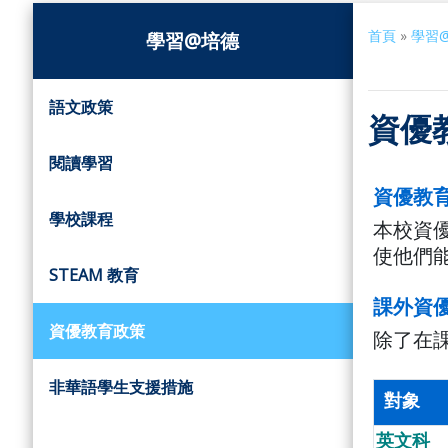
首頁
»
學習
學習@培德
語文政策
資優
閱讀學習
資優教
學校課程
本校資
使他們
STEAM 教育
課外資
資優教育政策
除了在
非華語學生支援措施
對象
英文科