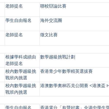
老師提名
聯校辯論比賽
學生自由報名
海外交流團
老師提名
徵文比賽
根據學科成績由
數學越級挑戰計劃
老師提名
校內數學越級挑
香港青少年數學精英選拔賽
戰班內挑選
校內數學越級挑
港澳數學奧林匹克公開賽 <港澳盃 HK
戰班內挑選
學生自由報名
香港電台「有聲好書」全港中學生