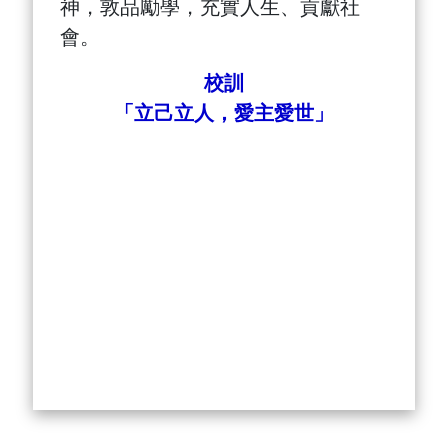
神，敦品勵學，充實人生、貢獻社
會。
校訓
「立己立人，愛主愛世」