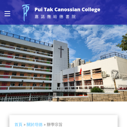
首頁
»
關於培德
»
辦學宗旨