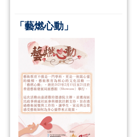
「藝燃心動」