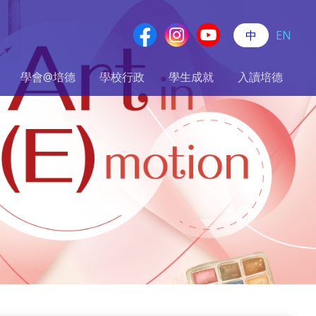
中
EN
學會@培德
學校行政
學生成就
入讀培德