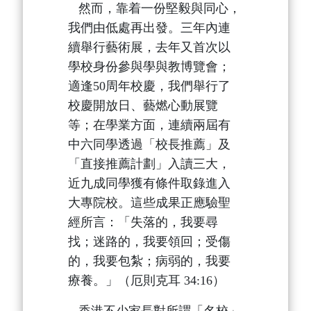
然而，靠着一份堅毅與同心，
我們由低處再出發。三年內連
續舉行藝術展，去年又首次以
學校身份參與學與教博覽會；
適逢50周年校慶，我們舉行了
校慶開放日、藝燃心動展覽
等；在學業方面，連續兩屆有
中六同學透過「校長推薦」及
「直接推薦計劃」入讀三大，
近九成同學獲有條件取錄進入
大專院校。這些成果正應驗聖
經所言：「失落的，我要尋
找；迷路的，我要領回；受傷
的，我要包紮；病弱的，我要
療養。」（厄則克耳 34:16）