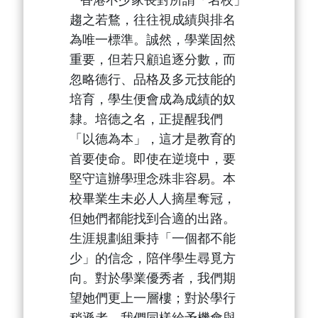
香港不少家長對所謂「名校」
趨之若鶩，往往視成績與排名
為唯一標準。誠然，學業固然
重要，但若只顧追逐分數，而
忽略德行、品格及多元技能的
培育，學生便會成為成績的奴
隸。培德之名，正提醒我們
「以德為本」，這才是教育的
首要使命。即使在逆境中，要
堅守這辦學理念殊非容易。本
校畢業生未必人人摘星奪冠，
但她們都能找到合適的出路。
生涯規劃組秉持「一個都不能
少」的信念，陪伴學生尋覓方
向。對於學業優秀者，我們期
望她們更上一層樓；對於學行