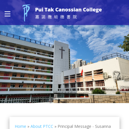
Home
»
About PTCC
»
Principal Message - Susanna