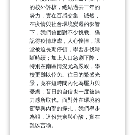
的校外評核，總結過去三年的
努力，實在百感交集。誠然，
在疫情與社會環境變遷的影響
下，我們曾面對不少挑戰。猶
記得疫情肆虐，人心惶惶，課
堂被迫長期停頓，學習步伐時
斷時續；加上人口急劇下降，
特別在南區情況尤為嚴峻，學
校更難以倖免。往日的繁盛光
景，竟在短時間內化為壓力與
憂慮；昔日的自信也一度被無
力感所取代。面對外在環境的
衝擊與內部的掙扎，我們舉步
為艱，這份無奈與心酸，實在
難以言喻。